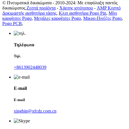
© Πνευματικά δικαιώματα - 2010-2024: Με επιφύλαξη παντός
δικαιώματος.
Ζεστά προϊόντα
-
Χάρτης ιστότοπου
-
AMP Κινητό
Δοκιμαστής αισθητήρα τάσης
,
Κλιπ αισθητήρα Pogo Pin
,
Μίνι
καρφίτσες Pogo
,
Μεγάλες καρφίτσες Pogo
,
Μικρο-Πινέζες Pogo
,
Pogo PCB
,
Τηλέφωνο
Τηλ.
+8613902448039
E-mail
E-mail
xingbin@xfcdz.com.cn