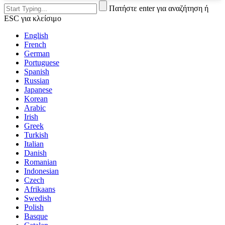
Πατήστε enter για αναζήτηση ή
ESC για κλείσιμο
English
French
German
Portuguese
Spanish
Russian
Japanese
Korean
Arabic
Irish
Greek
Turkish
Italian
Danish
Romanian
Indonesian
Czech
Afrikaans
Swedish
Polish
Basque