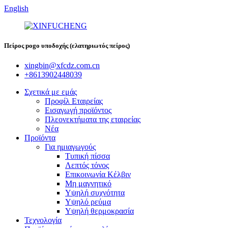
English
Πείρος pogo υποδοχής (ελατηριωτός πείρος)
xingbin@xfcdz.com.cn
+8613902448039
Σχετικά με εμάς
Προφίλ Εταιρείας
Εισαγωγή προϊόντος
Πλεονεκτήματα της εταιρείας
Νέα
Προϊόντα
Για ημιαγωγούς
Τυπική πίσσα
Λεπτός τόνος
Επικοινωνία Κέλβιν
Μη μαγνητικό
Υψηλή συχνότητα
Υψηλό ρεύμα
Υψηλή θερμοκρασία
Τεχνολογία