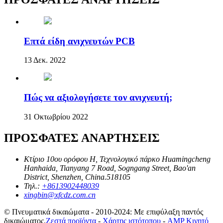
Επτά είδη ανιχνευτών PCB
13 Δεκ. 2022
Πώς να αξιολογήσετε τον ανιχνευτή;
31 Οκτωβρίου 2022
ΠΡΟΣΦΑΤΕΣ ΑΝΑΡΤΗΣΕΙΣ
Κτίριο 10ου ορόφου H, Τεχνολογικό πάρκο Huamingcheng
Hanhaida, Tianyang 7 Road, Sogngang Street, Bao'an
District, Shenzhen, China.518105
Τηλ.:
+8613902448039
xingbin@xfcdz.com.cn
© Πνευματικά δικαιώματα - 2010-2024: Με επιφύλαξη παντός
δικαιώματος.
Ζεστά προϊόντα
-
Χάρτης ιστότοπου
-
AMP Κινητό