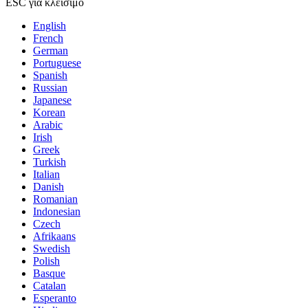
ESC για κλείσιμο
English
French
German
Portuguese
Spanish
Russian
Japanese
Korean
Arabic
Irish
Greek
Turkish
Italian
Danish
Romanian
Indonesian
Czech
Afrikaans
Swedish
Polish
Basque
Catalan
Esperanto