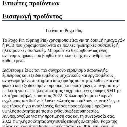
Ετικέτες προϊόντων
Εισαγωγή προϊόντος
Τι είναι το Pogo Pin;
Το Pogo Pin (Spring Pin) χρησιμοποιείται για τη δοκιμή ημιαγωγών
ή PCB που χρησιμοποιούνται σε πολλές ηλεκτρικές συσκευές ή
ηλεκτρονικές συσκευές. Μπορούν να θεωρηθούν ως ένας
ανώνυμος ήρωας που βοηθά τον τρόπο ζωής των ανθρώπων
καθημερινά.
Διαθέτουμε ίσως τον πιο σύγχρονο εξοπλισμό παραγωγής,
έμπειρους και εξειδικευμένους μηχανικούς και εργαζομένους,
αναγνωρισμένα συστήματα διαχείρισης ποιότητας καθώς και ένα
φιλικό και εξειδικευμένο προσωπικό υποστήριξης πριν/μετά την
πώληση για τις υψηλής ποιότητας επιχρυσωμένες επαφές SMT με
ελατήριο υψηλής ποιότητας 2022. Καλωσορίζουμε ειλικρινά
εγχώριους και διεθνείς λιανοπωλητές που καλούν, επιστολές για
ερωτήσεις ή για ανταλλαγές, θα σας προσφέρουμε προϊόντα
υψηλής ποιότητας με τις πιο ενθουσιώδεις υπηρεσίες.
Ανυπομονούμε για την προτίμησή σας και τη συνεργασία σας.
2022 Υψηλής ποιότητας ανιχνευτές επαφής ελατηρίου Pogo της
Κίνας και καρφίτσα Pogo υψηλής τάσης 5A-30A, επιμένουμε