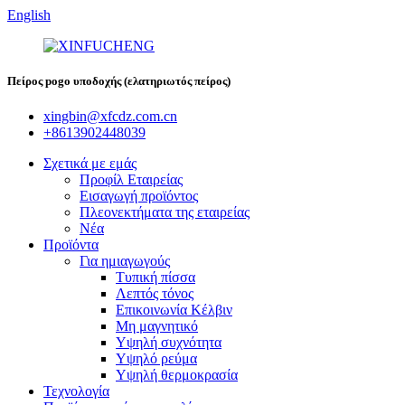
English
Πείρος pogo υποδοχής (ελατηριωτός πείρος)
xingbin@xfcdz.com.cn
+8613902448039
Σχετικά με εμάς
Προφίλ Εταιρείας
Εισαγωγή προϊόντος
Πλεονεκτήματα της εταιρείας
Νέα
Προϊόντα
Για ημιαγωγούς
Τυπική πίσσα
Λεπτός τόνος
Επικοινωνία Κέλβιν
Μη μαγνητικό
Υψηλή συχνότητα
Υψηλό ρεύμα
Υψηλή θερμοκρασία
Τεχνολογία