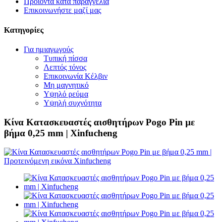
Προϊόντα κατά παραγγελία
Επικοινωνήστε μαζί μας
Κατηγορίες
Για ημιαγωγούς
Τυπική πίσσα
Λεπτός τόνος
Επικοινωνία Κέλβιν
Μη μαγνητικό
Υψηλό ρεύμα
Υψηλή συχνότητα
Κίνα Κατασκευαστές αισθητήρων Pogo Pin με
βήμα 0,25 mm | Xinfucheng