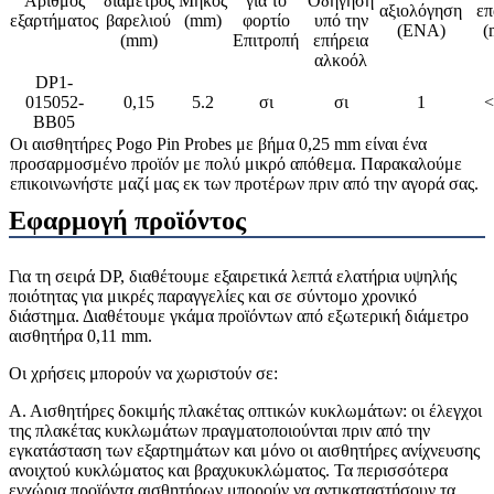
Αριθμός
διάμετρος
Μήκος
για το
Οδήγηση
αξιολόγηση
επ
εξαρτήματος
βαρελιού
(mm)
φορτίο
υπό την
(ΕΝΑ)
(
(mm)
Επιτροπή
επήρεια
αλκοόλ
DP1-
015052-
0,15
5.2
σι
σι
1
<
BB05
Οι αισθητήρες Pogo Pin Probes με βήμα 0,25 mm είναι ένα
προσαρμοσμένο προϊόν με πολύ μικρό απόθεμα. Παρακαλούμε
επικοινωνήστε μαζί μας εκ των προτέρων πριν από την αγορά σας.
Εφαρμογή προϊόντος
Για τη σειρά DP, διαθέτουμε εξαιρετικά λεπτά ελατήρια υψηλής
ποιότητας για μικρές παραγγελίες και σε σύντομο χρονικό
διάστημα. Διαθέτουμε γκάμα προϊόντων από εξωτερική διάμετρο
αισθητήρα 0,11 mm.
Οι χρήσεις μπορούν να χωριστούν σε:
Α. Αισθητήρες δοκιμής πλακέτας οπτικών κυκλωμάτων: οι έλεγχοι
της πλακέτας κυκλωμάτων πραγματοποιούνται πριν από την
εγκατάσταση των εξαρτημάτων και μόνο οι αισθητήρες ανίχνευσης
ανοιχτού κυκλώματος και βραχυκυκλώματος. Τα περισσότερα
εγχώρια προϊόντα αισθητήρων μπορούν να αντικαταστήσουν τα