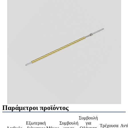
Παράμετροι προϊόντος
Συμβουλή
Εξωτερική
Συμβουλή
για
Τρέχουσα
Αντ