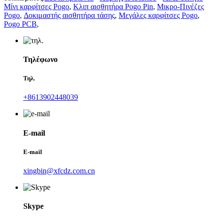
Μίνι καρφίτσες Pogo
,
Κλιπ αισθητήρα Pogo Pin
,
Μικρο-Πινέζες
Pogo
,
Δοκιμαστής αισθητήρα τάσης
,
Μεγάλες καρφίτσες Pogo
,
Pogo PCB
,
Τηλέφωνο
Τηλ.
+8613902448039
E-mail
E-mail
xingbin@xfcdz.com.cn
Skype