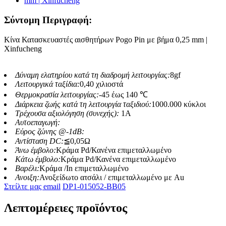
Σύντομη Περιγραφή:
Κίνα Κατασκευαστές αισθητήρων Pogo Pin με βήμα 0,25 mm |
Xinfucheng
Δύναμη ελατηρίου κατά τη διαδρομή λειτουργίας:
8gf
Λειτουργικά ταξίδια:
0,40 χιλιοστά
Θερμοκρασία λειτουργίας:
-45 έως 140 ℃
Διάρκεια ζωής κατά τη λειτουργία ταξιδιού:
1000.000 κύκλοι
Τρέχουσα αξιολόγηση (συνεχής):
1A
Αυτοεπαγωγή:
Εύρος ζώνης @-1dB:
Αντίσταση DC:
≦0,05Ω
Άνω έμβολο:
Κράμα Pd/Κανένα επιμεταλλωμένο
Κάτω έμβολο:
Κράμα Pd/Κανένα επιμεταλλωμένο
Βαρέλι:
Κράμα /In επιμεταλλωμένο
Ανοιξη:
Ανοξείδωτο ατσάλι / επιμεταλλωμένο με Au
Στείλτε μας email
DP1-015052-BB05
Λεπτομέρειες προϊόντος