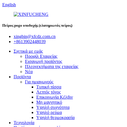
English
Πείρος pogo υποδοχής (ελατηριωτός πείρος)
xingbin@xfcdz.com.cn
+8613902448039
Σχετικά με εμάς
Προφίλ Εταιρείας
Εισαγωγή προϊόντος
Πλεονεκτήματα της εταιρείας
Νέα
Προϊόντα
Για ημιαγωγούς
Τυπική πίσσα
Λεπτός τόνος
Επικοινωνία Κέλβιν
Μη μαγνητικό
Υψηλή συχνότητα
Υψηλό ρεύμα
Υψηλή θερμοκρασία
Τεχνολογία