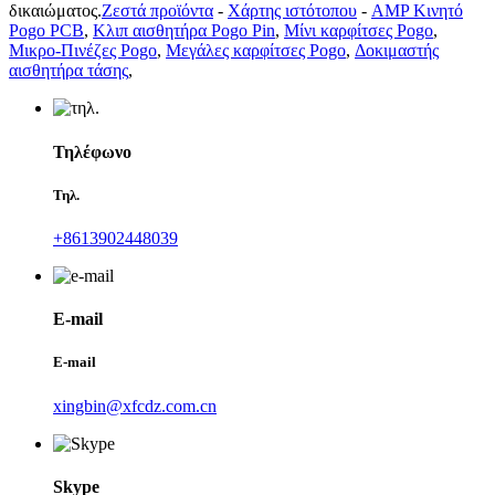
δικαιώματος.
Ζεστά προϊόντα
-
Χάρτης ιστότοπου
-
AMP Κινητό
Pogo PCB
,
Κλιπ αισθητήρα Pogo Pin
,
Μίνι καρφίτσες Pogo
,
Μικρο-Πινέζες Pogo
,
Μεγάλες καρφίτσες Pogo
,
Δοκιμαστής
αισθητήρα τάσης
,
Τηλέφωνο
Τηλ.
+8613902448039
E-mail
E-mail
xingbin@xfcdz.com.cn
Skype