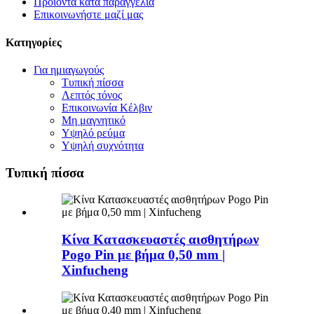
Προϊόντα κατά παραγγελία
Επικοινωνήστε μαζί μας
Κατηγορίες
Για ημιαγωγούς
Τυπική πίσσα
Λεπτός τόνος
Επικοινωνία Κέλβιν
Μη μαγνητικό
Υψηλό ρεύμα
Υψηλή συχνότητα
Τυπική πίσσα
Κίνα Κατασκευαστές αισθητήρων
Pogo Pin με βήμα 0,50 mm |
Xinfucheng