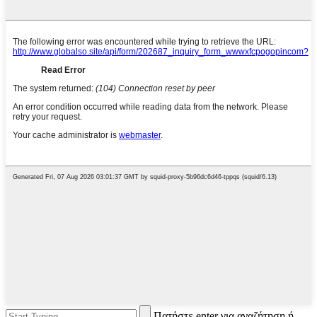
Πατήστε enter για αναζήτηση ή