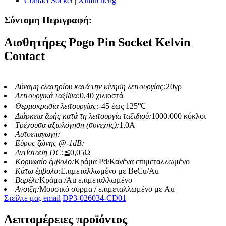
Σύντομη Περιγραφή:
Αισθητήρες Pogo Pin Socket Kelvin
Contact
Δύναμη ελατηρίου κατά την κίνηση λειτουργίας:
20γρ
Λειτουργικά ταξίδια:
0,40 χιλιοστά
Θερμοκρασία λειτουργίας:
-45 έως 125℃
Διάρκεια ζωής κατά τη λειτουργία ταξιδιού:
1000.000 κύκλοι
Τρέχουσα αξιολόγηση (συνεχής):
1,0Α
Αυτοεπαγωγή:
Εύρος ζώνης @-1dB:
Αντίσταση DC:
≦0,05Ω
Κορυφαίο έμβολο:
Κράμα Pd/Κανένα επιμεταλλωμένο
Κάτω έμβολο:
Επιμεταλλωμένο με BeCu/Au
Βαρέλι:
Κράμα /Au επιμεταλλωμένο
Ανοιξη:
Μουσικό σύρμα / επιμεταλλωμένο με Au
Στείλτε μας email
DP3-026034-CD01
Λεπτομέρειες προϊόντος