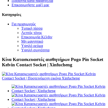
Προϊόντα κατά παραγγελία
Επικοινωνήστε μαζί μας
Κατηγορίες
Για ημιαγωγούς
Τυπική πίσσα
Λεπτός τόνος
Επικοινωνία Κέλβιν
Μη μαγνητικό
Υψηλό ρεύμα
Υψηλή συχνότητα
Κίνα Κατασκευαστές αισθητήρων Pogo Pin Socket
Kelvin Contact Socket | Xinfucheng