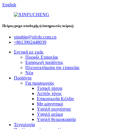
English
Πείρος pogo υποδοχής (ελατηριωτός πείρος)
xingbin@xfcdz.com.cn
+8613902448039
Σχετικά με εμάς
Προφίλ Εταιρείας
Εισαγωγή προϊόντος
Πλεονεκτήματα της εταιρείας
Νέα
Προϊόντα
Για ημιαγωγούς
Τυπική πίσσα
Λεπτός τόνος
Επικοινωνία Κέλβιν
Μη μαγνητικό
Υψηλή συχνότητα
Υψηλό ρεύμα
Υψηλή θερμοκρασία
Τεχνολογία