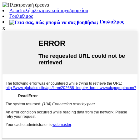
Αποστολή ηλεκτρονικού ταχυδρομείου
Γουλιέλμος
Γουλιέλμος
x