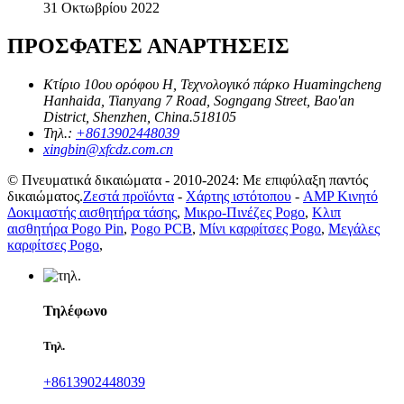
31 Οκτωβρίου 2022
ΠΡΟΣΦΑΤΕΣ ΑΝΑΡΤΗΣΕΙΣ
Κτίριο 10ου ορόφου H, Τεχνολογικό πάρκο Huamingcheng
Hanhaida, Tianyang 7 Road, Sogngang Street, Bao'an
District, Shenzhen, China.518105
Τηλ.:
+8613902448039
xingbin@xfcdz.com.cn
© Πνευματικά δικαιώματα - 2010-2024: Με επιφύλαξη παντός
δικαιώματος.
Ζεστά προϊόντα
-
Χάρτης ιστότοπου
-
AMP Κινητό
Δοκιμαστής αισθητήρα τάσης
,
Μικρο-Πινέζες Pogo
,
Κλιπ
αισθητήρα Pogo Pin
,
Pogo PCB
,
Μίνι καρφίτσες Pogo
,
Μεγάλες
καρφίτσες Pogo
,
Τηλέφωνο
Τηλ.
+8613902448039