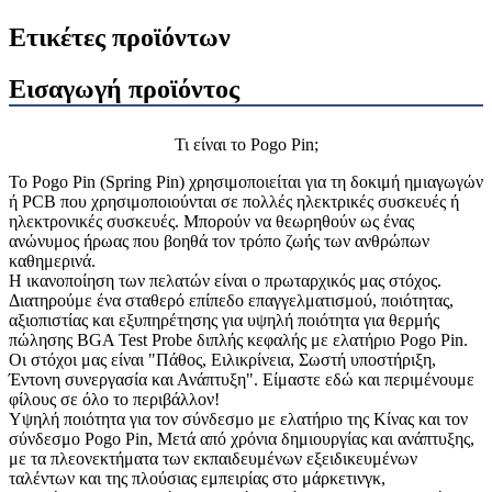
Ετικέτες προϊόντων
Εισαγωγή προϊόντος
Τι είναι το Pogo Pin;
Το Pogo Pin (Spring Pin) χρησιμοποιείται για τη δοκιμή ημιαγωγών
ή PCB που χρησιμοποιούνται σε πολλές ηλεκτρικές συσκευές ή
ηλεκτρονικές συσκευές. Μπορούν να θεωρηθούν ως ένας
ανώνυμος ήρωας που βοηθά τον τρόπο ζωής των ανθρώπων
καθημερινά.
Η ικανοποίηση των πελατών είναι ο πρωταρχικός μας στόχος.
Διατηρούμε ένα σταθερό επίπεδο επαγγελματισμού, ποιότητας,
αξιοπιστίας και εξυπηρέτησης για υψηλή ποιότητα για θερμής
πώλησης BGA Test Probe διπλής κεφαλής με ελατήριο Pogo Pin.
Οι στόχοι μας είναι "Πάθος, Ειλικρίνεια, Σωστή υποστήριξη,
Έντονη συνεργασία και Ανάπτυξη". Είμαστε εδώ και περιμένουμε
φίλους σε όλο το περιβάλλον!
Υψηλή ποιότητα για τον σύνδεσμο με ελατήριο της Κίνας και τον
σύνδεσμο Pogo Pin, Μετά από χρόνια δημιουργίας και ανάπτυξης,
με τα πλεονεκτήματα των εκπαιδευμένων εξειδικευμένων
ταλέντων και της πλούσιας εμπειρίας στο μάρκετινγκ,