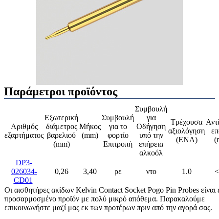
Παράμετροι προϊόντος
Συμβουλή
Εξωτερική
Συμβουλή
για
Τρέχουσα
Αντ
Αριθμός
διάμετρος
Μήκος
για το
Οδήγηση
αξιολόγηση
επ
εξαρτήματος
βαρελιού
(mm)
φορτίο
υπό την
(ΕΝΑ)
(
(mm)
Επιτροπή
επήρεια
αλκοόλ
DP3-
026034-
0,26
3,40
ρε
ντο
1.0
<
CD01
Οι αισθητήρες ακίδων Kelvin Contact Socket Pogo Pin Probes είναι 
προσαρμοσμένο προϊόν με πολύ μικρό απόθεμα. Παρακαλούμε
επικοινωνήστε μαζί μας εκ των προτέρων πριν από την αγορά σας.