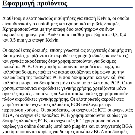
Εφαρμογή προϊόντος
Διαθέτουμε ελατηριωτούς αισθητήρες για επαφή Kelvin, οι οποίοι
είναι ιδανικοί για ευαίσθητες και εξαιρετικά ακριβείς δοκιμές.
Χρησιμοποιούνται με την επαφή δύο αισθητήρων σε έναν
ακροδέκτη ημιαγωγού. Διαθέτουμε αισθητήρες βήματος 0,3, 0,4
και 0,5 mm για επαφή Kelvin.
Οι ακροδέκτες δοκιμής, επίσης γνωστοί ως ανιχνευτές δοκιμής στη
βιομηχανία, χωρίζονται σε ακροδέκτες pogo (ειδικές ακροδέκτες)
και γενικές ακροδέκτες όταν χρησιμοποιούνται για δοκιμές
πλακέτας PCB. Όταν χρησιμοποιούνται ακροδέκτες pogo, τα
καλούπια δοκιμής πρέπει να κατασκευάζονται σύμφωνα με την
καλωδίωση της πλακέτας PCB που δοκιμάζεται και γενικά, ένα
καλούπι μπορεί να δοκιμάσει μόνο έναν τύπο πλακέτας PCB. Όταν
χρησιμοποιούνται ακροδέκτες γενικής χρήσης, χρειάζονται μόνο
αρκετές αιχμές, επομένως πολλοί κατασκευαστές χρησιμοποιούν
πλέον ακροδέκτες γενικής χρήσης. Οι ελατηριωτές ακροδέκτες
χωρίζονται σε ανιχνευτές πλακέτας PCB ανάλογα με την
περίπτωση χρήσης. Οι ακροδέκτες, οι ανιχνευτές ICT, οι ανιχνευτές
BGA, οι ανιχνευτές πλακέτας PCB χρησιμοποιούνται κυρίως για
δοκιμές πλακέτας PCB, οι ανιχνευτές ICT χρησιμοποιούνται
κυρίως για online δοκιμές μετά από plug-ins και οι ανιχνευτές BGA
χρησιμοποιούνται κυρίως για δοκιμές πακέτων BGA και δοκιμές