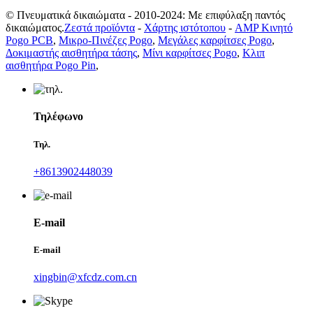
© Πνευματικά δικαιώματα - 2010-2024: Με επιφύλαξη παντός
δικαιώματος.
Ζεστά προϊόντα
-
Χάρτης ιστότοπου
-
AMP Κινητό
Pogo PCB
,
Μικρο-Πινέζες Pogo
,
Μεγάλες καρφίτσες Pogo
,
Δοκιμαστής αισθητήρα τάσης
,
Μίνι καρφίτσες Pogo
,
Κλιπ
αισθητήρα Pogo Pin
,
Τηλέφωνο
Τηλ.
+8613902448039
E-mail
E-mail
xingbin@xfcdz.com.cn