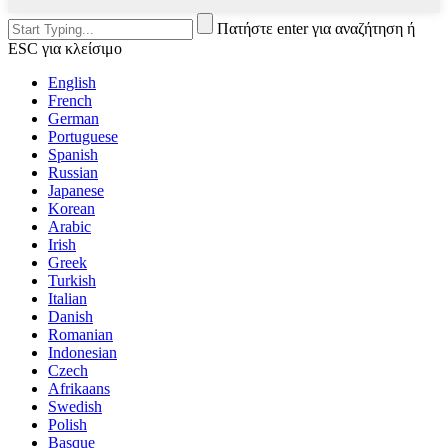
Πατήστε enter για αναζήτηση ή
ESC για κλείσιμο
English
French
German
Portuguese
Spanish
Russian
Japanese
Korean
Arabic
Irish
Greek
Turkish
Italian
Danish
Romanian
Indonesian
Czech
Afrikaans
Swedish
Polish
Basque