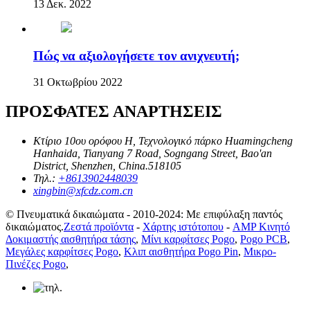
13 Δεκ. 2022
Πώς να αξιολογήσετε τον ανιχνευτή;
31 Οκτωβρίου 2022
ΠΡΟΣΦΑΤΕΣ ΑΝΑΡΤΗΣΕΙΣ
Κτίριο 10ου ορόφου H, Τεχνολογικό πάρκο Huamingcheng
Hanhaida, Tianyang 7 Road, Sogngang Street, Bao'an
District, Shenzhen, China.518105
Τηλ.:
+8613902448039
xingbin@xfcdz.com.cn
© Πνευματικά δικαιώματα - 2010-2024: Με επιφύλαξη παντός
δικαιώματος.
Ζεστά προϊόντα
-
Χάρτης ιστότοπου
-
AMP Κινητό
Δοκιμαστής αισθητήρα τάσης
,
Μίνι καρφίτσες Pogo
,
Pogo PCB
,
Μεγάλες καρφίτσες Pogo
,
Κλιπ αισθητήρα Pogo Pin
,
Μικρο-
Πινέζες Pogo
,