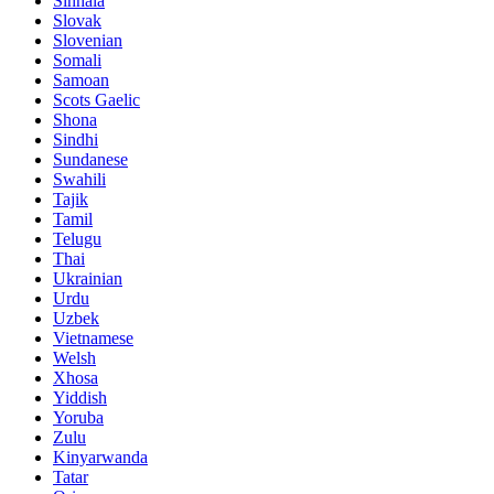
Sinhala
Slovak
Slovenian
Somali
Samoan
Scots Gaelic
Shona
Sindhi
Sundanese
Swahili
Tajik
Tamil
Telugu
Thai
Ukrainian
Urdu
Uzbek
Vietnamese
Welsh
Xhosa
Yiddish
Yoruba
Zulu
Kinyarwanda
Tatar