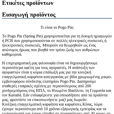
Ετικέτες προϊόντων
Εισαγωγή προϊόντος
Τι είναι το Pogo Pin;
Το Pogo Pin (Spring Pin) χρησιμοποιείται για τη δοκιμή ημιαγωγών
ή PCB που χρησιμοποιούνται σε πολλές ηλεκτρικές συσκευές ή
ηλεκτρονικές συσκευές. Μπορούν να θεωρηθούν ως ένας
ανώνυμος ήρωας που βοηθά τον τρόπο ζωής των ανθρώπων
καθημερινά.
Η επιχειρηματική μας φιλοσοφία είναι να δημιουργήσουμε
περισσότερα οφέλη για τους αγοραστές. Η ανάπτυξη των
αγοραστών είναι η κύρια επιδίωξή μας για την κινεζική
επαγγελματική καρφίτσα κατεργασίας με βίδα χρωμιωμένης μικρο-
εμβολοφόρου σύνδεσης ελατηρίου Pogo Pin. Διατηρούμε
σταθερές εταιρικές σχέσεις με περισσότερους από 200
χονδρεμπόρους στις ΗΠΑ, το Ηνωμένο Βασίλειο, τη Γερμανία και
τον Καναδά. Εάν ενδιαφέρεστε για οποιοδήποτε από τα προϊόντα
μας, φροντίστε να επικοινωνήσετε μαζί μας δωρεάν.
Κινέζικη επαγγελματική καρφίτσα και καρφίτσες Κίνας, τώρα
έχουμε περισσότερα από 10 χρόνια εξαγωγικής εμπειρίας και τα
εμπορεύματά μας έχουν εξαχθεί σε περισσότερες από 30 χώρες σε