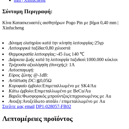
Σύντομη Περιγραφή:
Κίνα Κατασκευαστές αισθητήρων Pogo Pin με βήμα 0,40 mm |
Xinfucheng
Δύναμη ελατηρίου κατά την κίνηση λειτουργίας:
25γρ
Λειτουργικά ταξίδια:
0,80 χιλιοστά
Θερμοκρασία λειτουργίας:
-45 έως 140 ℃
Διάρκεια ζωής κατά τη λειτουργία ταξιδιού:
1000.000 κύκλοι
Τρέχουσα αξιολόγηση (συνεχής):
1A
Αυτοεπαγωγή:
Εύρος ζώνης @-1dB:
Αντίσταση DC:
≦0,05Ω
Κορυφαίο έμβολο:
Επιμεταλλωμένο με SK4/Au
Κάτω έμβολο:
Επιμεταλλωμένο με BeCu/Au
Βαρέλι:
Φωσφορικός μπρούντζος/επιχρυσωμένος με Au
Ανοιξη:
Ανοξείδωτο ατσάλι / επιμεταλλωμένο με Au
Στείλτε μας email
DP1-028057-FB02
Λεπτομέρειες προϊόντος