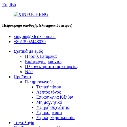
English
Πείρος pogo υποδοχής (ελατηριωτός πείρος)
xingbin@xfcdz.com.cn
+8613902448039
Σχετικά με εμάς
Προφίλ Εταιρείας
Εισαγωγή προϊόντος
Πλεονεκτήματα της εταιρείας
Νέα
Προϊόντα
Για ημιαγωγούς
Τυπική πίσσα
Λεπτός τόνος
Επικοινωνία Κέλβιν
Μη μαγνητικό
Υψηλή συχνότητα
Υψηλό ρεύμα
Υψηλή θερμοκρασία
Τεχνολογία