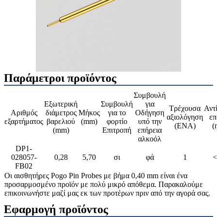
Παράμετροι προϊόντος
Συμβουλή
Εξωτερική
Συμβουλή
για
Τρέχουσα
Αντ
Αριθμός
διάμετρος
Μήκος
για το
Οδήγηση
αξιολόγηση
επ
εξαρτήματος
βαρελιού
(mm)
φορτίο
υπό την
(ΕΝΑ)
(
(mm)
Επιτροπή
επήρεια
αλκοόλ
DP1-
028057-
0,28
5,70
σι
φά
1
<
FB02
Οι αισθητήρες Pogo Pin Probes με βήμα 0,40 mm είναι ένα
προσαρμοσμένο προϊόν με πολύ μικρό απόθεμα. Παρακαλούμε
επικοινωνήστε μαζί μας εκ των προτέρων πριν από την αγορά σας.
Εφαρμογή προϊόντος