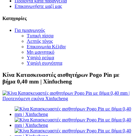
Προϊόντα κατά παραγγελία
Επικοινωνήστε μαζί μας
Κατηγορίες
Για ημιαγωγούς
Τυπική πίσσα
Λεπτός τόνος
Επικοινωνία Κέλβιν
Μη μαγνητικό
Υψηλό ρεύμα
Υψηλή συχνότητα
Κίνα Κατασκευαστές αισθητήρων Pogo Pin με
βήμα 0,40 mm | Xinfucheng