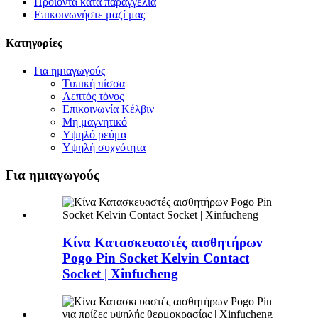
Προϊόντα κατά παραγγελία
Επικοινωνήστε μαζί μας
Κατηγορίες
Για ημιαγωγούς
Τυπική πίσσα
Λεπτός τόνος
Επικοινωνία Κέλβιν
Μη μαγνητικό
Υψηλό ρεύμα
Υψηλή συχνότητα
Για ημιαγωγούς
Κίνα Κατασκευαστές αισθητήρων
Pogo Pin Socket Kelvin Contact
Socket | Xinfucheng