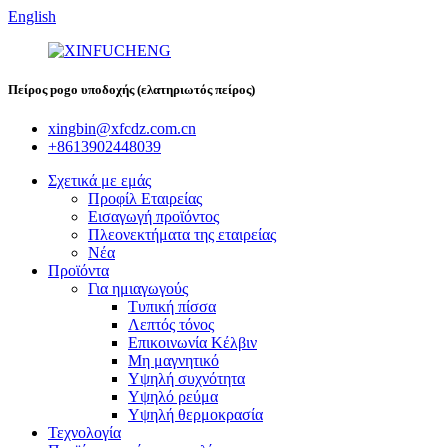
English
Πείρος pogo υποδοχής (ελατηριωτός πείρος)
xingbin@xfcdz.com.cn
+8613902448039
Σχετικά με εμάς
Προφίλ Εταιρείας
Εισαγωγή προϊόντος
Πλεονεκτήματα της εταιρείας
Νέα
Προϊόντα
Για ημιαγωγούς
Τυπική πίσσα
Λεπτός τόνος
Επικοινωνία Κέλβιν
Μη μαγνητικό
Υψηλή συχνότητα
Υψηλό ρεύμα
Υψηλή θερμοκρασία
Τεχνολογία