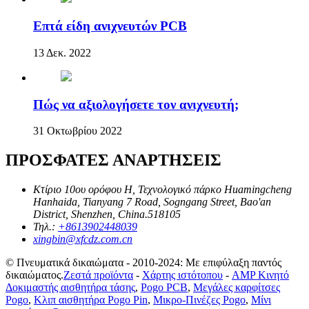
Επτά είδη ανιχνευτών PCB
13 Δεκ. 2022
Πώς να αξιολογήσετε τον ανιχνευτή;
31 Οκτωβρίου 2022
ΠΡΟΣΦΑΤΕΣ ΑΝΑΡΤΗΣΕΙΣ
Κτίριο 10ου ορόφου H, Τεχνολογικό πάρκο Huamingcheng
Hanhaida, Tianyang 7 Road, Sogngang Street, Bao'an
District, Shenzhen, China.518105
Τηλ.:
+8613902448039
xingbin@xfcdz.com.cn
© Πνευματικά δικαιώματα - 2010-2024: Με επιφύλαξη παντός
δικαιώματος.
Ζεστά προϊόντα
-
Χάρτης ιστότοπου
-
AMP Κινητό
Δοκιμαστής αισθητήρα τάσης
,
Pogo PCB
,
Μεγάλες καρφίτσες
Pogo
,
Κλιπ αισθητήρα Pogo Pin
,
Μικρο-Πινέζες Pogo
,
Μίνι