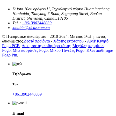
Κτίριο 10ου ορόφου H, Τεχνολογικό πάρκο Huamingcheng
Hanhaida, Tianyang 7 Road, Sogngang Street, Bao'an
District, Shenzhen, China.518105
Τηλ.:
+8613902448039
xingbin@xfcdz.com.cn
© Πνευματικά δικαιώματα - 2010-2024: Με επιφύλαξη παντός
δικαιώματος.
Ζεστά προϊόντα
-
Χάρτης ιστότοπου
-
AMP Κινητό
Pogo PCB
,
Δοκιμαστής αισθητήρα τάσης
,
Μεγάλες καρφίτσες
Pogo
,
Μίνι καρφίτσες Pogo
,
Μικρο-Πινέζες Pogo
,
Κλιπ αισθητήρα
Pogo Pin
,
Τηλέφωνο
Τηλ.
+8613902448039
E-mail