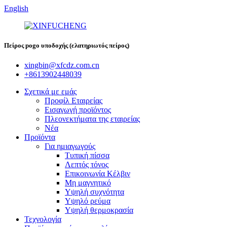
English
Πείρος pogo υποδοχής (ελατηριωτός πείρος)
xingbin@xfcdz.com.cn
+8613902448039
Σχετικά με εμάς
Προφίλ Εταιρείας
Εισαγωγή προϊόντος
Πλεονεκτήματα της εταιρείας
Νέα
Προϊόντα
Για ημιαγωγούς
Τυπική πίσσα
Λεπτός τόνος
Επικοινωνία Κέλβιν
Μη μαγνητικό
Υψηλή συχνότητα
Υψηλό ρεύμα
Υψηλή θερμοκρασία
Τεχνολογία