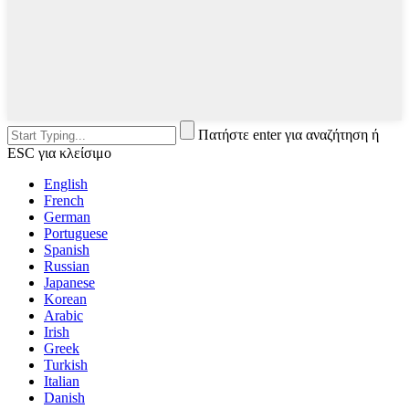
Πατήστε enter για αναζήτηση ή
ESC για κλείσιμο
English
French
German
Portuguese
Spanish
Russian
Japanese
Korean
Arabic
Irish
Greek
Turkish
Italian
Danish